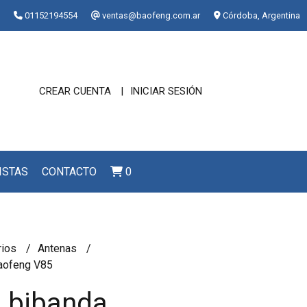
01152194554
ventas@baofeng.com.ar
Córdoba, Argentina
CREAR CUENTA
INICIAR SESIÓN
ISTAS
CONTACTO
0
rios
Antenas
aofeng V85
 bibanda